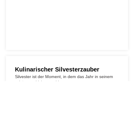
Kulinarischer Silvesterzauber
Silvester ist der Moment, in dem das Jahr in seinem
schönsten Lichterstrahlt –…
Datum
31.12.2026
Öffnungszeiten
mehr Infos
18:00 bis 23:00
Meet & Eat im Hotel Stadt Tuttlingen